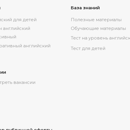
и
База знаний
ский для детей
Полезные материалы
н английский
Обучающие материалы
сивный
Тест на уровень английс
ративный английский
Тест для детей
сии
треть вакансии
ор публичной оферты