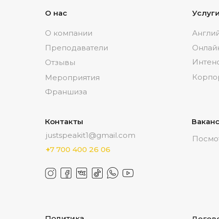
О нас
Услуг
О компании
Англий
Преподаватели
Онлай
Интен
Отзывы
Корпо
Мероприятия
Франшиза
Контакты
Вакан
justspeakit1@gmail.com
Посмо
+
7 700 400 26 06
Политика
Догов