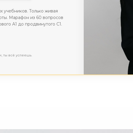
х учебников. Только живая
оты. Марафон из 60 вопросов
ового А1 до продвинутого С1.
и, ты всё успеешь.