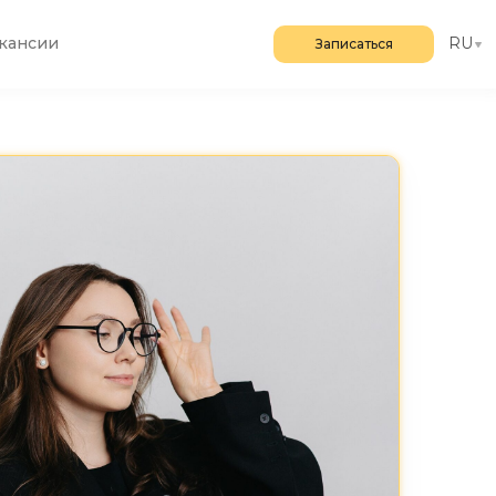
кансии
RU
Записаться