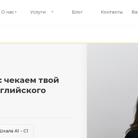
О нас
Услуги
Блог
Контакты
Ва
: чекаем твой
нглийского
Шкала A1 - C1