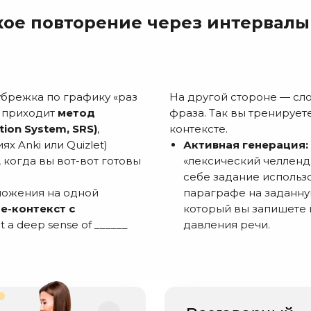
кое повторение через интервалы
убрежка по графику «раз
На другой стороне — сло
ь приходит
метод
фраза. Так вы тренирует
ion System, SRS)
,
контексте.
х Anki или Quizlet)
Активная генерация:
 когда вы вот-вот готовы
«лексический челленд
себе задание использ
ложения на одной
параграфе на заданную
-контекст с
который вы запишете 
elt a deep sense of ______
давления речи.