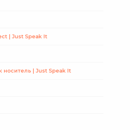
t | Just Speak It
носитель | Just Speak It