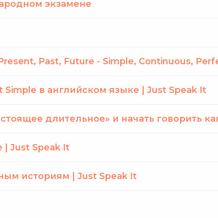
ународном экзамене
ent, Past, Future - Simple, Continuous, Perfec
Simple в английском языке | Just Speak It
астоящее длительное» и начать говорить как 
| Just Speak It
ым историям | Just Speak It