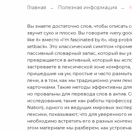
Главная
Полезная информация
К
→
→
Вы знаете достаточно слов, чтобы описать 
звучит сухо и плоско. Вы говорите «very good
like it» вместо «I’m fascinated by it», «big pr
setback». Это классический симптом «пром
пассивный словарный запас, который вы узн
превращается в активный, который вы испо
застреваете в лексической зоне комфорта,
пришедшие на ум, простые и часто размыты
лени, а в том, как мы традиционно учим лек
карточками. Такие методы эффективны для
но провальны для перевода слов в актив.
исследования, такие как работы профессо
Nation), одного из ведущих мировых эксп
лексики, показывают, что для уверенного 
необходимо встретить его в разных контекста
этом материале мы разберем, как устроена 