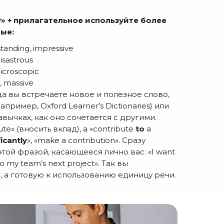
y» + прилагательное используйте более
ые:
standing, impressive
disastrous
microscopic
, massive
а вы встречаете новое и полезное слово,
пример, Oxford Learner’s Dictionaries) или
авычках, как оно сочетается с другими.
te» (вносить вклад), а «contribute
to
a
ficantly
», «make a contribution». Сразу
той фразой, касающееся лично вас: «I want
 to my team’s next project». Так вы
 а готовую к использованию единицу речи.