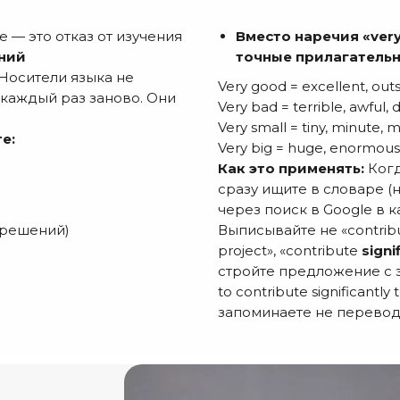
— это отказ от изучения
Вместо наречия «ver
ний
точные прилагательн
 Носители языка не
Very good = excellent, out
 каждый раз заново. Они
Very bad = terrible, awful, 
Very small = tiny, minute, 
е:
Very big = huge, enormous
Как это применять:
Когд
сразу ищите в словаре (на
через поиск в Google в к
 решений)
Выписывайте не «contribu
project», «contribute
signi
стройте предложение с э
to contribute significantly
запоминаете не перевод,