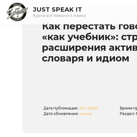
JUST SPEAK IT
Курсы английского языка
Как перестать гов
«как учебник»: ст
расширения акти
словаря и идиом
Дата публикации:
26.11.2025г.
Время п
Дата обновления:
новое
Раздел: 