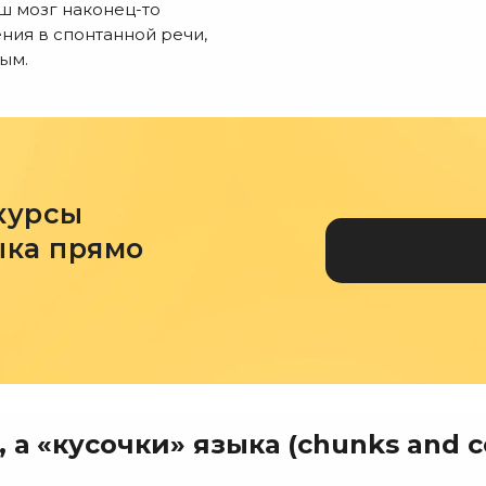
ш мозг наконец-то
ния в спонтанной речи,
ым.
курсы
ыка прямо
 а «кусочки» языка (chunks and co