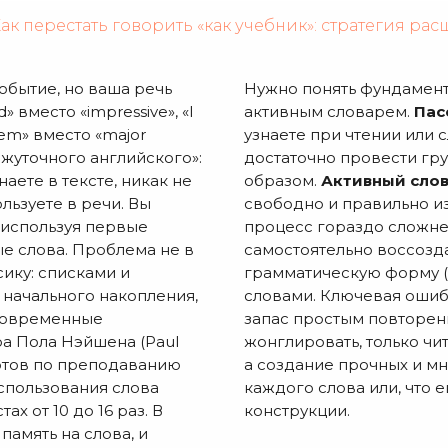
ак перестать говорить «как учебник»: стратегия р
событие, но ваша речь
Нужно понять фундамент
» вместо «impressive», «I
активным словарем.
Пас
oblem» вместо «major
узнаете при чтении или 
ежуточного английского»:
достаточно провести гр
аете в тексте, никак не
образом.
Активный сло
льзуете в речи. Вы
свободно и правильно из
 используя первые
процесс гораздо сложнее
е слова. Проблема не в
самостоятельно воссозда
сику: списками и
грамматическую форму (r
 начального накопления,
словами. Ключевая ошибк
 Современные
запас простым повторени
ра Пола Нэйшена (Paul
жонглировать, только чи
ертов по преподаванию
а создание прочных и м
использования слова
каждого слова или, что 
х от 10 до 16 раз. В
конструкции.
память на слова, и