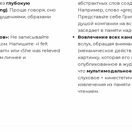
рез
глубокую
абстрактных слов соз
ng)
. Проще говоря, оно
Например, слово «greg
щущениями, образами
Представьте себе Григ
душой компании на вс
заседает в памяти на
ов»:
Не записывайте
Вовлечение всех кан
м. Напишите: «I felt
вслух, обращая вниман
exam» или «She was relieved
(механическое действ
Чем личнее и
картинку, которая его
опубликованное в журн
что
мультимодальное
слуховое + кинестети
извлечения из памяти
чтением.