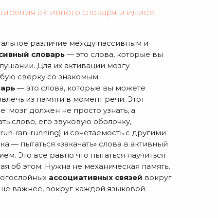
асширения активного словаря и идиом
альное различие между пассивным и
сивный словарь
— это слова, которые вы
слушании. Для их активации мозгу
убую сверку со знакомым
варь
— это слова, которые вы можете
влечь из памяти в момент речи. Этот
: мозг должен не просто узнать, а
ть слово, его звуковую оболочку,
un-ran-running) и сочетаемость с другими
а — пытаться «закачать» слова в активный
ем. Это все равно что пытаться научиться
тая об этом. Нужна не механическая память,
ногослойных
ассоциативных связей
вокруг
еще важнее, вокруг каждой языковой