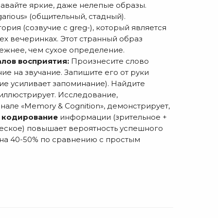
давайте яркие, даже нелепые образы.
arious» (общительный, стадный).
ория (созвучие с greg-), который является
ех вечеринках. Этот странный образ
дежнее, чем сухое определение.
алов восприятия:
Произнесите слово
ие на звучание. Запишите его от руки
ие усиливает запоминание). Найдите
 иллюстрирует. Исследование,
але «Memory & Cognition», демонстрирует,
 кодирование
информации (зрительное +
ческое) повышает вероятность успешного
 на 40-50% по сравнению с простым