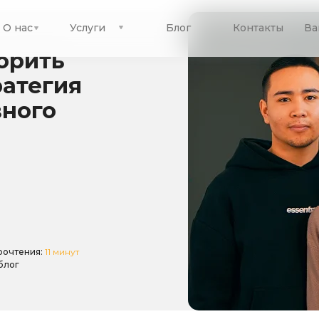
О нас
Услуги
Блог
Контакты
Ва
орить
ратегия
вного
рочтения:
11 минут
блог