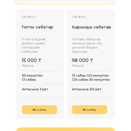
ОҚУ ҚҰНЫ
ОҚУ ҚҰНЫ
Топтық сабақтар
Қарқынды сабақтар
3-тен 6 адамға
Топтағы сабақтар
дейінгі шағын
немесе жеке. Екі
топтардағы
деңгей бірден
сабақтар.
оқылады.
15 000 ₸
98 000 ₸
Айына
Айына
60 минуттан
13 сабақ 120 минуттан
13 сабақ
/26 сабақ 60 минуттан
Аптасына 3 рет
Аптасына 3/6 рет
Өтініш беру
Өтініш беру