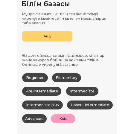
Білім базасы
60 минуттан
120 минуттан 13 сабақ/ 60
13 сабақ
минуттан 26 сабақ
Мұнда сіз ағылшын тілін тез және тиімді
Апта сайынғы
Апта сайынғы
үйренуге көмектесетін көптеген мақалаларды
Speaking Club
Speaking Club
таба аласыз.
Кітаптар бөлек сатып
Кітаптар бөлек сатып
Ашу
алынады немесе
алынады немесе
сайттан
жүктеуге
сайттан
жүктеуге
болады
болады
Өз деңгейіңізді таңдап, фильмдер, кітаптар
Сұраныс Жіберу
Сұраныс Жіберу
және квиздер бойынша ағылшын тілін өз
бетіңізше үйренуді бастаңыз
Beginner
Elementary
Pre-intermediate
Intermediate
Intermediate plus
Upper - intermediate
Advanced
Kids