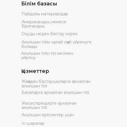
Білім базасы
Пайдалы материалдар
Американдық немесе
Британдық
Оқуды неден бастау керек
Ағылшын тілін қалай оңай үйренуге
болады
Ағылшын тілін тіл иесімен
үйрену
Қызметтер
Жаңадан бастаушыларға арналған
ағылшын тілі
Балаларға арналған ағылшын тілі
Жасөспірімдерге арналған
ағылшын тілі
Ағылшын ересектер үшін
Іс-шаралар