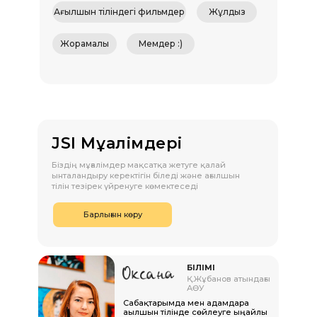
Ағылшын тіліндегі фильмдер
Жұлдыз
Жорамалы
Мемдер :)
JSI Мұғалімдері
Біздің мұғалімдер мақсатқа жетуге қалай
ынталандыру керектігін біледі және ағылшын
тілін тезірек үйренуге көмектеседі
Барлығын көру
БІЛІМІ
Қ.Жұбанов атындағы
АӨУ
Сабақтарымда мен адамдарға
ағылшын тілінде сөйлеуге ыңғайлы