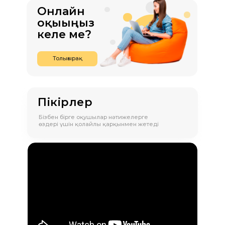
Онлайн
оқығыңыз
келе ме?
Толығырақ
Пікірлер
Бізбен бірге оқушылар нәтижелерге
өздері үшін қолайлы қарқынмен жетеді