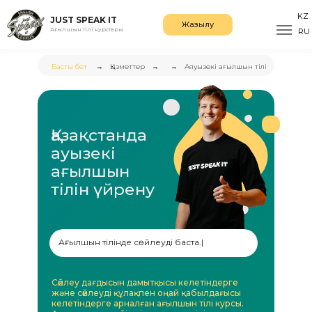
KZ
JUST SPEAK IT
Жазылу
Ағылшын тілі курстары
RU
Басты бет
⠀
→
⠀
Қызметтер
⠀→⠀
⠀→⠀ Аяуызекі ағылшын тілі
Қазақстанда
ауызекі
ағылшын
тілін үйрену
Ағылшын тілінде сөйлеуді баста.
|
Сөйлеу дағдысын дамытқысы келетіндерге
және сөйлеуді құлақпен оңай қабылдағысы
келетіндерге арналған ағылшын тілі курсы.