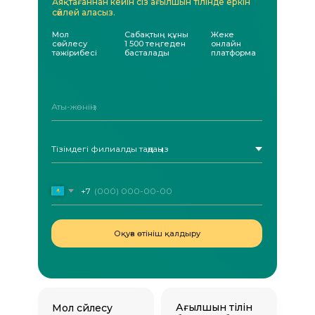
Аяқтағаннан кейін сіз ағылшын тілінде еркін
сөйлей аласыз.
Мол
Сабақтың құны
Жеке
сөйлесу
1 500 теңгеден
онлайн
тәжірибесі
басталады
платформа
Аты-жөніңіз
+7
Оқуға өтініш қалдыру
Ағылшын тілін
Мол сөйлесу