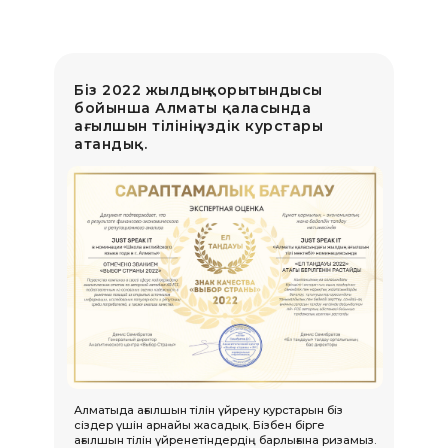
Біз 2022 жылдың қорытындысы
бойынша Алматы қаласында
ағылшын тілінің үздік курстары
атандық.
Алматыда ағылшын тілін үйрену курстарын біз
сіздер үшін арнайы жасадық. Бізбен бірге
ағылшын тілін үйренетіндердің барлығына ризамыз.