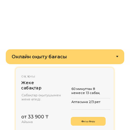
ОҚУ ҚҰНЫ
Жеке
сабақтар
60 минуттан 8
немесе 13 сабақ
Сабақтар оқытушымен
жеке өтеді.
Аптасына 2/3 рет
от 33 900 ₸
Айына
Өтініш беру