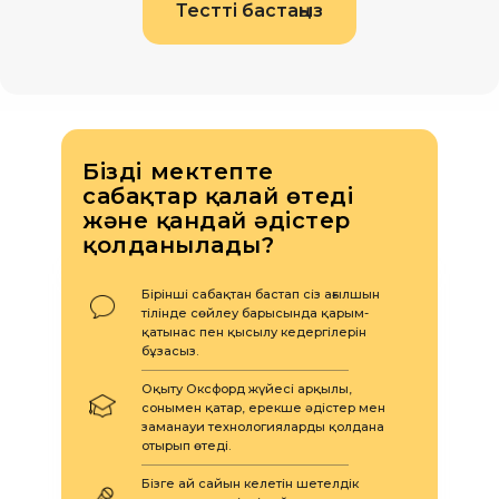
Тестті бастаңыз
Біздің мектепте
сабақтар қалай өтеді
және қандай әдістер
қолданылады?
Бірінші сабақтан бастап сіз ағылшын
тілінде сөйлеу барысында қарым-
қатынас пен қысылу кедергілерін
бұзасыз.
Оқыту Оксфорд жүйесі арқылы,
сонымен қатар, ерекше әдістер мен
заманауи технологияларды қолдана
отырып өтеді.
Бізге ай сайын келетін шетелдік