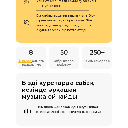
қонақтармен тілді сөйлесу арқылы
тілді үйренесіз.
Біз сабақтарды қызықты және бір-
біріне ұқсатпауға тырысамыз. Жас
мамандардың арқасында сабақ
оқушылармен бір бетте өтеді.
8
50
250
+
филиал
алматы
жабдықталған
қызметкерлер
қаласында
кабинет
Біздің курстарда сабақ
кезінде әрқашан
музыка ойнайды
Тиімдірек және жағымды оқуға ықпал
ететін атмосфераны құруға тырысамыз.