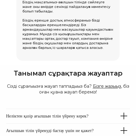
Біздің мақсатымыз-ағылшын тілінде сөйлеуге
және оны өмірде сенімді пайдалануға көмектесу
болып табылады.
Біздің ерекше достық атмосферамыз бізді
басқалардан ерекшелендіреді. Біз
армандаушылар мен жасаушылар қауымдастығын
құрамыз. Мұнда сіз қызығушылықтары мен
мақсаттары ортақ достар тауып, компания өміріне
және біздің оқушылар мен олардың достарына
арналған барлық іс-шараларға қатыса аласыз.
Танымал сұрақтарға жауаптар
Сіздің сұрағыңызға жауап таппадыңыз ба?
Бізге жазыңыз
, біз
оған қуана жауап береміз!
Неліктен қазір ағылшын тілін үйрену керек?
Ағылшын тілін үйренуді бастау үшін не қажет?