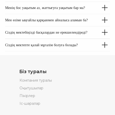
Менің бос уақытым аз, жаттығуға уақытым бар ма?
Мен өзіме ыңғайлы қарқынмен айналыса аламын ба?
Сіздің мектебіңізді басқалардан не ерекшелендіреді?
Сіздің мектепте қалай мұғалім болуға болады?
Біз туралы
Компания туралы
Оқытушылар
Пікірлер
Іс-шаралар