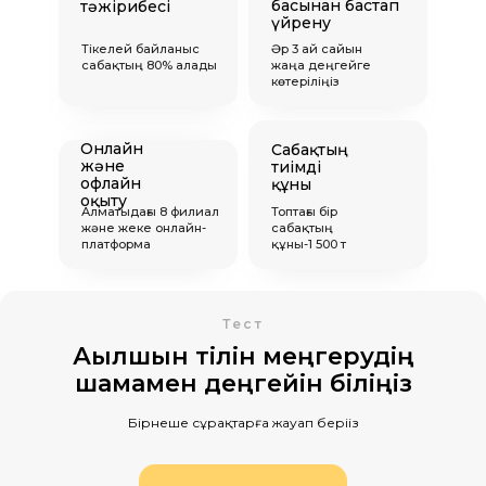
басынан бастап
тәжірибесі
үйрену
Тікелей байланыс
Әр 3 ай сайын
сабақтың 80% алады
жаңа деңгейге
көтеріліңіз
Онлайн
Сабақтың
және
тиімді
офлайн
құны
оқыту
Алматыдағы 8 филиал
Топтағы бір
және жеке онлайн-
сабақтың
платформа
құны-1 500 т
Тест
Ағылшын тілін меңгерудің
шамамен деңгейін біліңіз
Бірнеше сұрақтарға жауап беріңіз