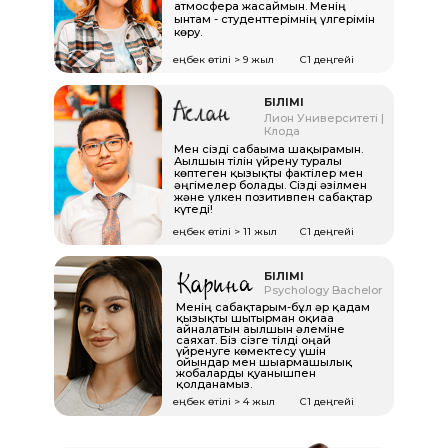
атмосфера жасаймын. Менің
ынтам - студенттерімнің үлгерімін
көру.
еңбек өтілі > 9 жыл
С1 деңгейі
БІЛІМІ
Лион Университеті |
Клода
Мен сізді сабағыма шақырамын.
Ағылшын тілін үйрену туралы
көптеген қызықты фактілер мен
әңгімелер болады. Сізді әзілмен
және үлкен позитивпен сабақтар
күтеді!
еңбек өтілі > 11 жыл
С1 деңгейі
Бізде интерактивті оқу
БІЛІМІ
платформасы бар, онда
Psychology Bachelor
сіз бір шолғыш
Менің сабақтарым-бұл әр қадам
терезесінде мұғаліммен
қызықты шытырман оқиғаға
байланысып,
айналатын ағылшын әлеміне
тапсырмаларды
саяхат. Біз сізге тілді оңай
үйренуге көмектесу үшін
орындай аласыз. Сіз тіпті
ойындар мен шығармашылық
смартфоннан да
жобаларды қуанышпен
сабаққа қатыса аласыз.
қолданамыз.
еңбек өтілі > 4 жыл
С1 деңгейі