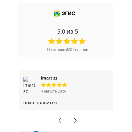
5.0
из 5
На основе
6201
оценок
imart zz
4 августа 2026
в
пока нравится
m