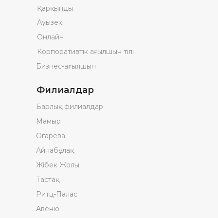
Қарқынды
Ауызекі
Онлайн
Корпоративтік ағылшын тілі
Бизнес-ағылшын
Филиалдар
Барлық филиалдар
Мамыр
Огарева
Айнабұлақ
Жібек Жолы
Тастақ
Ритц-Палас
Авеню